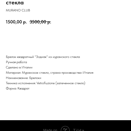
стекла
MURANO CLUB
1500,00
р.
3500,00
р.
ДОБАВИТЬ В КОРЗИНУ
Брелок квадратный "Зодиак" из муранского стекла
Ручная работа
Сделано в Италии
Материал: Муранское стекло, страна производства-Италия
Наименование: Брелоки
Техника исполнения: Vetrofiuzione (запеченное стекло)
Форма: Квадрат
Tilda
Made on