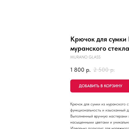
Крючок для сумк
муранского стекл
MURANO GLASS
1 800
р.
2 500
р.
ДОБАВИТЬ В КОРЗИНУ
Крючок для сумки из муранского 
функциональность и изысканный д
Выполненный вручную мастерами М
насыщенными цветами и уникально
Идеально подходит для надежного 