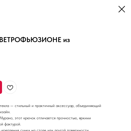
и ВЕТРОФЬЮЗИОНЕ из
а
стекла — стильный и практичный аксессуар, объединяющий
изайн.
урано, этот крючок отличается прочностью, яркими
й фактурой.
крепления сумки на столе или другой поверхности,