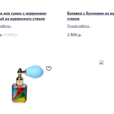
к для сумки с мурринами
Булавка с бусинами из м
ый из муранского стекла
стекла
 работа
Ручная работа
о в Италии
Сделано в Италии
р.
4 500
р.
2 800
р.