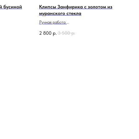
й бусиной
Клипсы Занфирика с золотом из
муранского стекла
Ручная работа
Сделано в Италии
2 800
р.
3 500
р.