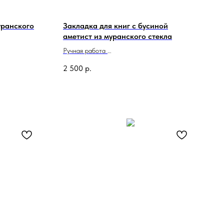
уранского
Закладка для книг с бусиной
аметист из муранского стекла
Ручная работа
Сделано в Италии
2 500
р.