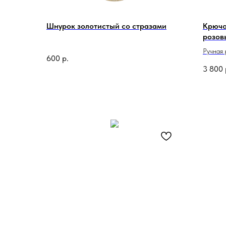
Шнурок золотистый со стразами
Крючо
розов
Ручная
600
р.
Сделан
3 800