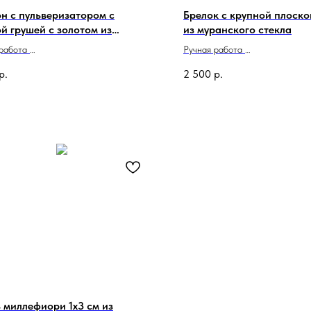
н с пульверизатором с
Брелок с крупной плоско
й грушей с золотом из
из муранского стекла
ского стекла
 работа
Ручная работа
о в Италии
Сделано в Италии
р.
2 500
р.
 миллефиори 1х3 см из