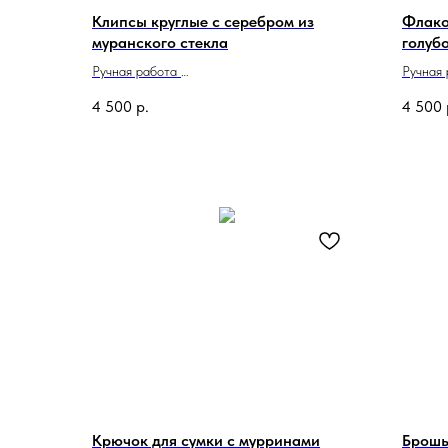
Клипсы круглые с серебром из
Флако
муранского стекла
голубо
муран
Ручная работа
Ручная
Сделано в Италии
Сделан
4 500
р.
4 500
Крючок для сумки с мурринами
Брошь