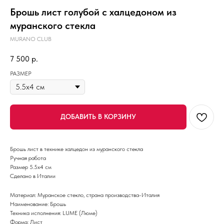
Брошь лист голубой с халцедоном из
муранского стекла
MURANO CLUB
7 500
р.
РАЗМЕР
ДОБАВИТЬ В КОРЗИНУ
Брошь лист в технике халцедон из муранского стекла
Ручная работа
Размер 5.5х4 см
Сделано в Италии
Материал: Муранское стекло, страна производства-Италия
Наименование: Брошь
Техника исполнения: LUME (Люме)
Форма: Лист