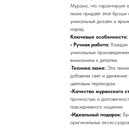
Мурано, что гарантирует е
люме придаёт этой броши 
уникальный дизайн и ярки
наряд.
Ключевые особенности:
• Ручная работа:
Каждая 
уникальным произведением
вниманием к деталям.
•
Техника люме:
Эта техни
добавляя свет и движение
цветовым переходам.
•Качество муранского с
прочностью и долговечнос
повседневного ношения.
•Идеальный подарок:
Бр
оригинальных аксессуаров,