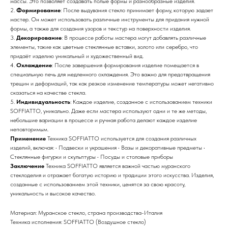
массы. Это позволяет создавать полые формы и разнообразные изделия.
2.
Формирование
: После выдувания стекло принимает форму, которую задает
мастер. Он может использовать различные инструменты для придания нужной
формы, а также для создания узоров и текстур на поверхности изделия.
3.
Декорирование
: В процессе работы мастера могут добавлять различные
элементы, такие как цветные стеклянные вставки, золото или серебро, что
придаёт изделию уникальный и художественный вид.
4.
Охлаждение
: После завершения формирования изделие помещается в
специальную печь для медленного охлаждения. Это важно для предотвращения
трещин и деформаций, так как резкое изменение температуры может негативно
сказаться на качестве стекла.
5.
Индивидуальность
: Каждое изделие, созданное с использованием техники
SOFFIATTO, уникально. Даже если мастера используют одни и те же методы,
небольшие вариации в процессе и ручная работа делают каждое изделие
неповторимым.
Применение
Техника SOFFIATTO используется для создания различных
изделий, включая: • Подвески и украшения • Вазы и декоративные предметы •
Стеклянные фигурки и скульптуры • Посуды и столовые приборы
Заключение
Техника SOFFIATTO является важной частью муранского
стеклоделия и отражает богатую историю и традиции этого искусства. Изделия,
созданные с использованием этой техники, ценятся за свою красоту,
уникальность и высокое качество.
Материал: Муранское стекло, страна производства-Италия
Техника исполнения: SOFFIATTO (Воздушное стекло)