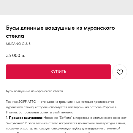
Бусы длинные воздушные из муранского
стекла
MURANO CLUB
35 000
р.
КУПИТЬ
Бусы воздушные из муранского стекла
Техника SOFFIATTO — это одна из традиционных методов производства
муранского стекла, которая используется мастерами на острове Мурано в
Италии. Вот основные аспекты этой техники:
1.
Процесс выдувания
: Название "Soffiato" в переводе с итальянского означает
"выдувание". В этой технике стекло нагревается до высокой температуры в печи,
после чего мастер использует специальную трубку для выдувания стеклянной