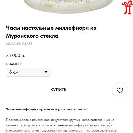
Часы настольные миллефиори из
Муранского стекла
MURANO GLASS
25 000
р.
ДИАМЕТР
КУПИТЬ
Часы миллефиори круглые из муранского стекла
Познакомьтесь с изысканным искусством круглых часов, выполненных из
знаменитого муранского стекла в технике миллефиори.(тысяча цветов)–
уникальное сочетание искусства и функциональности, которое оживит ваш