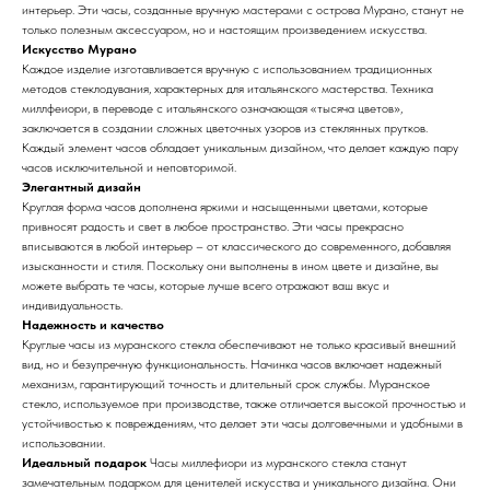
интерьер. Эти часы, созданные вручную мастерами с острова Мурано, станут не
только полезным аксессуаром, но и настоящим произведением искусства.
Искусство Мурано
Каждое изделие изготавливается вручную с использованием традиционных
методов стеклодувания, характерных для итальянского мастерства. Техника
миллфеиори, в переводе с итальянского означающая «тысяча цветов»,
заключается в создании сложных цветочных узоров из стеклянных прутков.
Каждый элемент часов обладает уникальным дизайном, что делает каждую пару
часов исключительной и неповторимой.
Элегантный дизайн
Круглая форма часов дополнена яркими и насыщенными цветами, которые
привносят радость и свет в любое пространство. Эти часы прекрасно
вписываются в любой интерьер – от классического до современного, добавляя
изысканности и стиля. Поскольку они выполнены в ином цвете и дизайне, вы
можете выбрать те часы, которые лучше всего отражают ваш вкус и
индивидуальность.
Надежность и качество
Круглые часы из муранского стекла обеспечивают не только красивый внешний
вид, но и безупречную функциональность. Начинка часов включает надежный
механизм, гарантирующий точность и длительный срок службы. Мурaнское
стекло, используемое при производстве, также отличается высокой прочностью и
устойчивостью к повреждениям, что делает эти часы долговечными и удобными в
использовании.
Идеальный подарок
Часы миллефиори из муранского стекла станут
замечательным подарком для ценителей искусства и уникального дизайна. Они