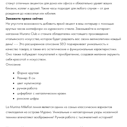
станут отличным акцентом для дома или офиса и обязательно удивят ваших
близких, коллег и друзей. Такие часы подходят для любого случая – от дня
рождения до новоселья или юбилея.
Закажите прямо сейчас
Не упустите возможность добавить яркий акцент в ваш интерьер с помощью
круглых часов миллефиори из муранского стекла. Заказывайте в интернет-
магазине Murano Club и станьте обладателем настоящего произведения
итальянского искусства, которое будет радовать вас своим великолепием каждый
день! --- Это расширенное описание SEO подчеркивает уникальность и
качество товара, а также его эстетические и функциональные характеристики.
Оно также побуждает покупателей к приобретению, создавая желание окружить
себя красотой и искусством.
Описание:
Форма: круглая
Размер: 8 см
цвет мультиколор
ручная работа
циферблат с металлическим краем
римские цифры
La Murrina Millefiori линия является одним из самых классических вариантов
стеклоделия на острове Мурано. Уникальные и неповторимые узоры мозаичной
техники впечатляют воображение! Ручная работа с тысячелетней историей!