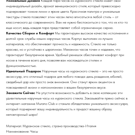
Уникальный Дизайн
Каждая пара часов из муранского стекла имеет свой
индивидуальный дизайн, аромат венецианского стиля, который превосходно
подчеркивает тонкие линии и яркие цвета. Красочная палитра и уникальные
текстуры стекла позволяют этим часам легко вписаться в любой стиль – от
классического до современного. Вам не нужно беспокоиться о том, что их кто-то
еще носит, ведь каждая пара представляет собой ограниченную серию.
Качество Сборки и Комфорт
Мы гарантируем высокое качество исполнения и
долгий срок службы наших наручных часов. Корпус выполнен из лучших
материалов, что обеспечивает прочность и надежность. Стекло не только
красиво, но и устойчиво к царапинам. Механизм часов точен и надежен, что
гарантирует безупречное время. Удобный ремешок обеспечивает комфорт при
носке в течение всего дня, позволяя вам наслаждаться стилем и
функциональностью.
Идеальный Подарок
Наручные часы из муранского стекла – это не просто
аксессуар, это отличный подарок для любого повода: день рождения, юбилей,
свадебный дар или просто знак внимания. Они станут ярким акцентом в
повседневной жизни и напоминанием о вашем безупречном вкусе.
Закажите Сейчас
Не упустите возможность добавить в свою коллекцию эти
удивительные наручные часы из муранского стекла. Заказывайте прямо сейчас в
интернет-магазине Murano Club и станьте обладателем уникального аксессуара,
который подчеркнет вашу индивидуальность и придаст вашему образу
неповторимый шарм!
Материал: Муранское стекло, страна производства-Италия
Наименование: Часы