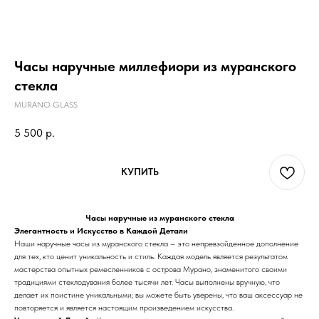
Часы наручные миллефиори из муранского
стекла
MURANO GLASS
5 500
р.
КУПИТЬ
Часы наручные из муранского стекла
Элегантность и Искусство в Каждой Детали
Наши наручные часы из муранского стекла – это непревзойденное дополнение
для тех, кто ценит уникальность и стиль. Каждая модель является результатом
мастерства опытных ремесленников с острова Мурано, знаменитого своими
традициями стеклодувания более тысячи лет. Часы выполнены вручную, что
делает их поистине уникальными; вы можете быть уверены, что ваш аксессуар не
повторяется и является настоящим произведением искусства.