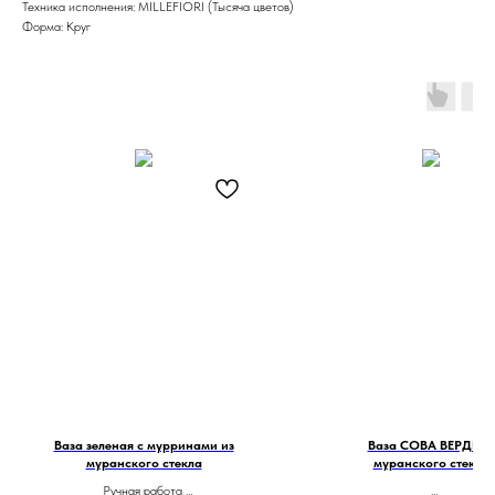
Техника исполнения: MILLEFIORI (Тысяча цветов)
Форма: Круг
Ваза зеленая с мурринами из
Ваза СОВА ВЕРДЕ из
муранского стекла
муранского стекла
Ручная работа