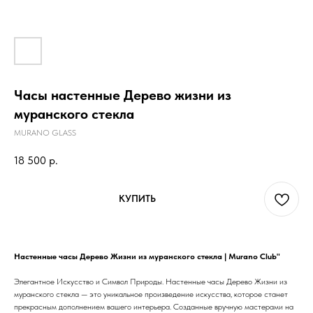
Часы настенные Дерево жизни из
муранского стекла
MURANO GLASS
18 500
р.
КУПИТЬ
Настенные часы Дерево Жизни из муранского стекла | Murano Club"
Элегантное Искусство и Символ Природы. Настенные часы Дерево Жизни из
муранского стекла — это уникальное произведение искусства, которое станет
прекрасным дополнением вашего интерьера. Созданные вручную мастерами на