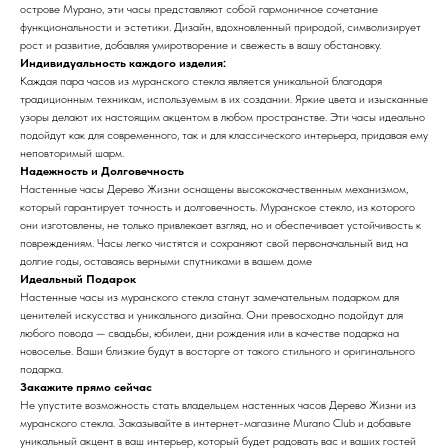
острове Мурано, эти часы представляют собой гармоничное сочетание
функциональности и эстетики. Дизайн, вдохновленный природой, символизирует
рост и развитие, добавляя умиротворение и свежесть в вашу обстановку.
Индивидуальность каждого изделия:
Каждая пара часов из муранского стекла является уникальной благодаря
традиционным техникам, используемым в их создании. Яркие цвета и изысканные
узоры делают их настоящим акцентом в любом пространстве. Эти часы идеально
подойдут как для современного, так и для классического интерьера, придавая ему
неповторимый шарм.
Надежность и Долговечность
Настенные часы Дерево Жизни оснащены высококачественным механизмом,
который гарантирует точность и долговечность. Мурaнское стекло, из которого
они изготовлены, не только привлекает взгляд, но и обеспечивает устойчивость к
повреждениям. Часы легко чистятся и сохраняют свой первоначальный вид на
долгие годы, оставаясь верными спутниками в вашем доме
Идеальный Подарок
Настенные часы из муранского стекла станут замечательным подарком для
ценителей искусства и уникального дизайна. Они превосходно подойдут для
любого повода — свадьбы, юбилеи, дни рождения или в качестве подарка на
новоселье. Ваши близкие будут в восторге от такого стильного и оригинального
подарка.
Закажите прямо сейчас
Не упустите возможность стать владельцем настенных часов Дерево Жизни из
муранского стекла. Заказывайте в интернет-магазине Murano Club и добавьте
уникальный акцент в ваш интерьер, который будет радовать вас и ваших гостей