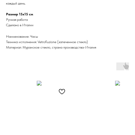
каждый день.
Размер 15х15 см
Ручная работа
Сделано в Италии
Наименование: Часы
Техника исполнения: Vetrofiuzione (запеченное стекло)
Материал: Муранское стекло, страна производства-Италия