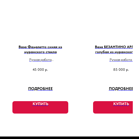
Ваза Фацалетто синяя из
Ваза БЕЗАНТИНО АРЛЕ
муранского стекла
голубая из муранского с
Ручная работа
Ручная работа
Высота 21 см
Сделано в Италии
45 000
р.
85 000
р.
Сделано в Италии
ПОДРОБНЕЕ
ПОДРОБНЕЕ
КУПИТЬ
КУПИТЬ