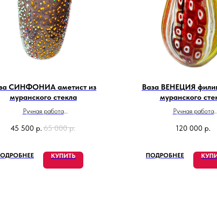
за СИНФОНИА аметист из
Ваза ВЕНЕЦИЯ филиг
муранского стекла
муранского сте
Ручная работа
Ручная работа
Высота 25 см
Высота 40 см
45 500
р.
65 000
р.
120 000
р.
Сделано в Италии
Сделано в Итали
ОДРОБНЕЕ
ПОДРОБНЕЕ
КУПИТЬ
КУП