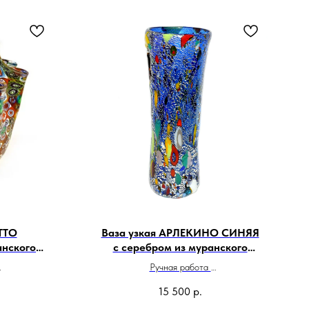
ТТО
Ваза узкая АРЛЕКИНО СИНЯЯ
анского
с серебром из муранского
стекла
Ручная работа
Сделано в Италии
15 500
р.
и