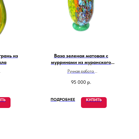
рань из
Ваза зеленая матовая с
кла
мурринами из муранского
стекла
Ручная работа
Высота 25 см
95 000
р.
и
Сделано в Италии
ПОДРОБНЕЕ
ИТЬ
КУПИТЬ