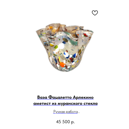
Ваза Фацалетто Арлекино
аметист из муранского стекла
Ручная работа
Высота 22 см
45 500
р.
Сделано в Италии