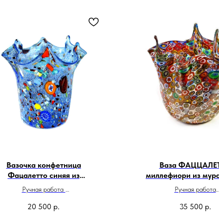
Вазочка конфетница
Ваза ФАЦЦАЛЕ
Фацалетто синяя из
миллефиори из мур
муранского стекла
стекла
Ручная работа
Ручная работа
Сделано в Италии
Высота 10 см
20 500
р.
35 500
р.
Сделано в Итали