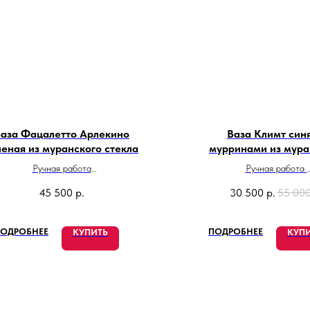
аза Фацалетто Арлекино
Ваза Климт синя
леная из муранского стекла
мурринами из мура
стекла
Ручная работа
Ручная работа
Высота: 21 см
Сделано в Итали
45 500
р.
30 500
р.
55 00
Сделано в Италии
ОДРОБНЕЕ
ПОДРОБНЕЕ
КУПИТЬ
КУП