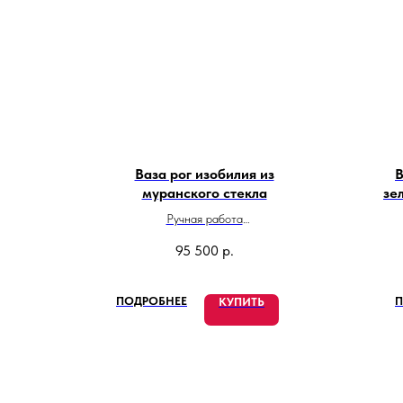
Ваза рог изобилия из
В
муранского стекла
зе
Ручная работа
Высота вазы: 11 см. Длина: 23 см.
95 500
р.
Сделано в Италии
ПОДРОБНЕЕ
П
КУПИТЬ