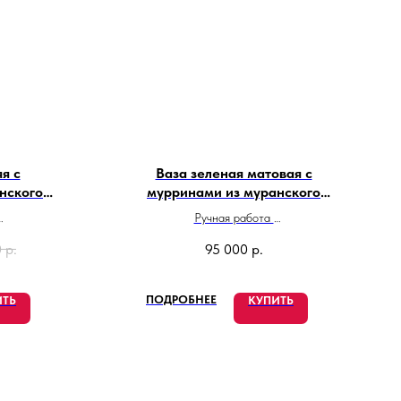
я с
Ваза зеленая матовая с
нского
мурринами из муранского
стекла
Ручная работа
и
Высота 25 см
0
р.
95 000
р.
Сделано в Италии
ПОДРОБНЕЕ
ИТЬ
КУПИТЬ