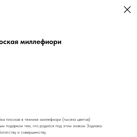
оская миллефиори
ка плоская в технике миллефиори (тысяча цветов)
ым подарком тем, что родился под этим знаком Зодиака.
богатству и совершенству.