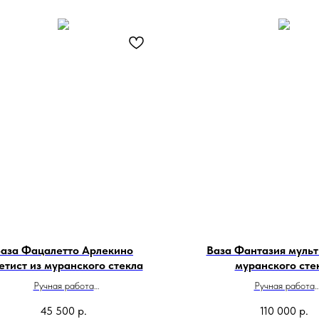
аза Фацалетто Арлекино
Ваза Фантазия мульт
етист из муранского стекла
муранского сте
Ручная работа
Ручная работа
Высота 22 см
Сделано в Итали
45 500
р.
110 000
р.
Сделано в Италии