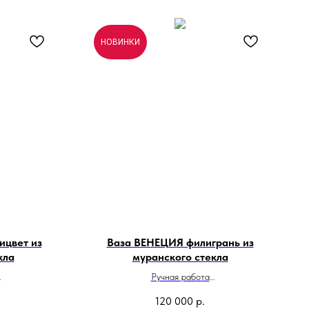
НОВИНКИ
ицвет из
Ваза ВЕНЕЦИЯ филигрань из
кла
муранского стекла
Ручная работа
и
Высота 40 см
120 000
р.
Сделано в Италии