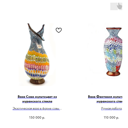
Ваза Сова мультицвет из
Ваза Фантазия мультицве
муранского стекла
муранского стекла
Экзотическая ваза в форме совы и
Ручная работа
потрясающего цветового решения,
Сделано в Италии
150 000
р.
110 000
р.
выполненного с эффектом мозаики.
Колоритность ей придает яркая