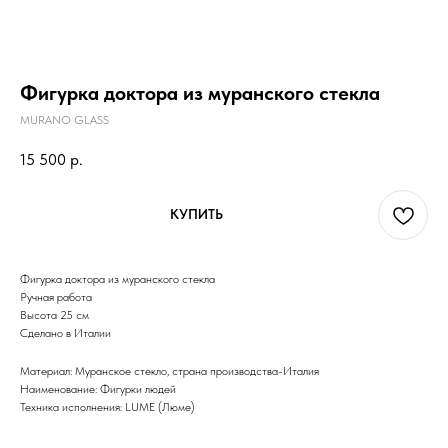
Фигурка доктора из муранского стекла
MURANO GLASS
15 500
р.
КУПИТЬ
Фигурка доктора из муранского стекла
Ручная работа
Высота 25 см
Сделано в Италии
Материал: Муранское стекло, страна производства-Италия
Наименование: Фигурки людей
Техника исполнения: LUME (Люме)