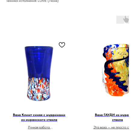
Техника исполнения: LUME (Люме)
Ваза Климт синяя с мурринами
Ваза ГАУДИ из муранск
из муранского стекла
стекла
Ручная работа
Эта ваза — не просто сосу
Сделано в Италии
цветов, а настоящее украш