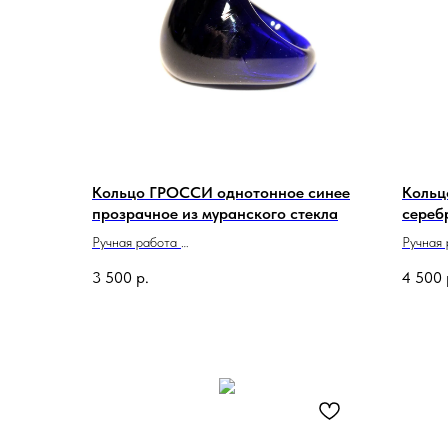
Кольцо ГРОССИ однотонное синее
Кольц
прозрачное из муранского стекла
сереб
Ручная работа
Ручная
Сделано в Италии
Сделан
3 500
р.
4 500