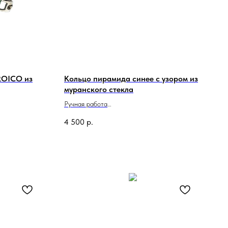
ROICO из
Кольцо пирамида синее с узором из
муранского стекла
Ручная работа
Сделано в Италии
4 500
р.