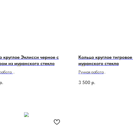
о круглое Эклисси черное с
Кольцо круглое тигровое
ром из муранского стекло
муранского стекла
 работа
Ручная работа
о в Италии
Сделано в Италии
р.
3 500
р.