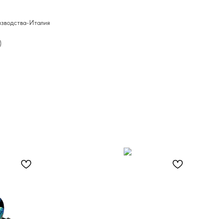
изводства-Италия
)