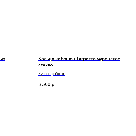
 из
Кольцо кабошон Тигратто муранское
стекло
Ручная работа
Сделано в Италии
3 500
р.