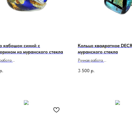
о кабошон синий с
Кольцо квадратное DEC
юрином из муранского стекла
муранского стекла
 работа
Ручная работа
о в Италии
Сделано в Италии
р.
3 500
р.