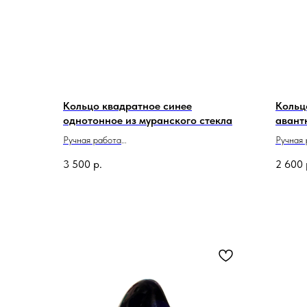
Кольцо квадратное синее
Кольц
однотонное из муранского стекла
авант
Ручная работа
Ручная
Сделано в Италии
Сделан
3 500
р.
2 600