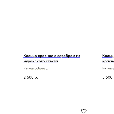
Кольцо красное с серебром из
Кольц
муранского стекла
красн
муран
Ручная работа
Ручная
Сделано в Италии
Сделан
2 600
р.
5 500