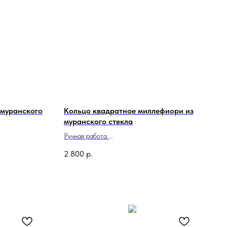
 муранского
Кольцо квадратное миллефиори из
муранского стекла
Ручная работа
Сделано в Италии
2 800
р.