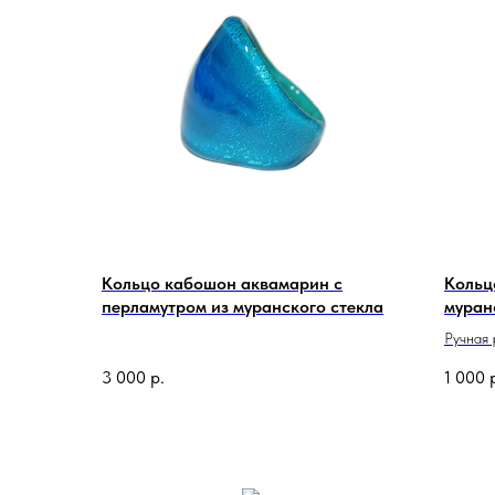
Кольцо кабошон аквамарин с
Кольц
перламутром из муранского стекла
муран
Ручная 
Сделан
3 000
р.
1 000