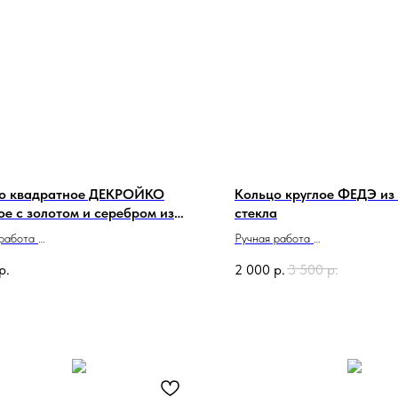
о квадратное ДЕКРОЙКО
Кольцо круглое ФЕДЭ из
ое с золотом и серебром из
стекла
ского стекла
 работа
Ручная работа
о в Италии
Сделано в Италии
р.
2 000
р.
3 500
р.