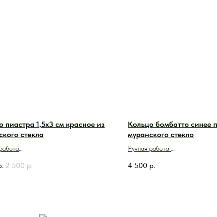
о пиастра 1,5х3 см красное из
Кольцо бомбатто синее п
ского стекла
муранского стекло
работа
Ручная работа
о в Италии
Сделано в Италии
р.
2 500
р.
4 500
р.