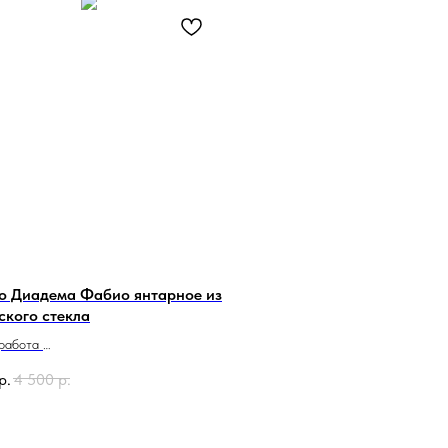
о Диадема Фабио янтарное из
ского стекла
 работа
о в Италии
р.
4 500
р.