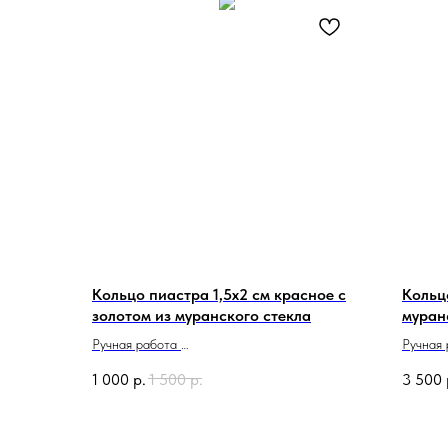
Кольцо пиастра 1,5х2 см красное с
Кольц
золотом из муранского стекла
муран
Ручная работа
Ручная
Сделано в Италии
Сделан
1 000
р.
1 500
р.
3 500