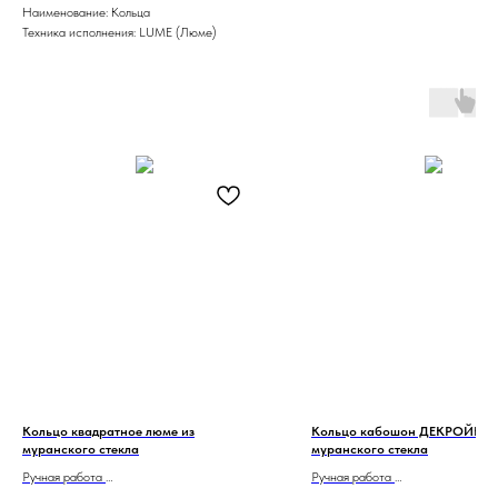
Наименование: Кольца
Техника исполнения: LUME (Люме)
Кольцо квадратное люме из
Кольцо кабошон ДЕКРОЙКО 
муранского стекла
муранского стекла
Ручная работа
Ручная работа
Сделано в Италии
Сделано в Италии