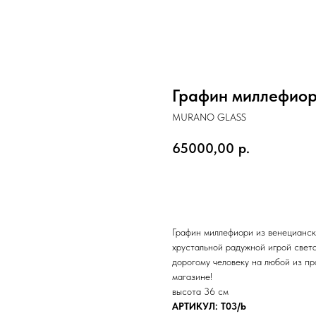
Графин миллефиор
MURANO GLASS
65000,00
р.
КУПИТЬ
Графин миллефиори из венецианск
хрустальной радужной игрой свет
дорогому человеку на любой из пр
магазине!
высота 36 см
АРТИКУЛ: T03/b