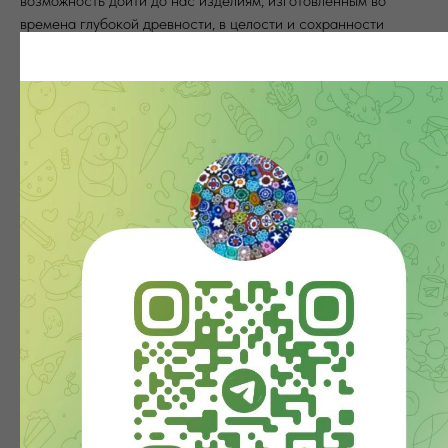
возможность дойти до нас изделиям, изготовленным во
времена глубокой древности, в целости и сохранности
наряду с каменными и глиняными изделиями. Самым
древним из найденных на сегодня изделий из рукотворного
стекла считается
светло-зеленая бусинка
размером 9х5,5
мм, обнаруженная в окрестностях города Фивы —
датируется
35 в. до н.э.
Венецианское стекло замечательно
тонкостью, прозрачностью, хрупкостью и виртуозными
приемами декорирования. Непревзойденное качество
венецианских изделий обеспечивалось длительным
совершенствованием технологии: чистотой и высокой
температурой процесса варки «содового стекла»,
компонентами которого были чистейший кварцевый песок,
сода и известь. Такое стекло легкоплавко и особенно
пластично.
(с) copyright˚ 2008 все права защищены и принадлежат
Murano-Club. Копирование и использование данных
материалов возможно при размещении ссылки на
www.murano-club.ru
как на источник.