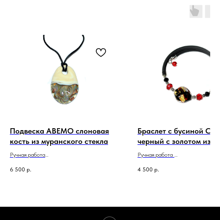
Подвеска АВЕМО слоновая
Браслет с бусиной С
кость из муранского стекла
черный с золотом из
муранского стекла
Ручная работа
Ручная работа
Сделано в Италии
Сделано в Италии
6 500
р.
4 500
р.