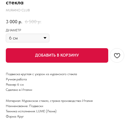
стекла
MURANO CLUB
3 000
р.
6 500
р.
ДИАМЕТР
ДОБАВИТЬ В КОРЗИНУ
Подвеска круглая с узором из муранского стекла
Ручная работа
Размер 6 см
Сделано в Италии
Материал: Муранское стекло, страна производства-Италия
Наименование: Подвески
Техника исполнения: LUME (Люме)
Форма: Круг