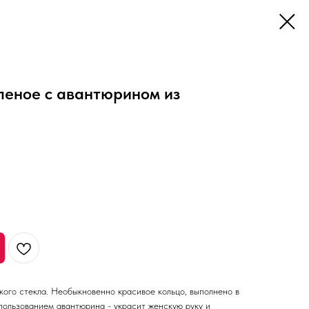
леное с авантюрином из
а
кого стекла. Необыкновенно красивое кольцо, выполнено в
пользованием авантюрина - украсит женскую руку и