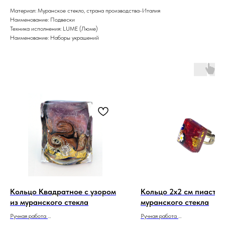
Материал: Муранское стекло, страна производства-Италия
Наименование: Подвески
Техника исполнения: LUME (Люме)
Наименование: Наборы украшений
Кольцо Квадратное с узором
Кольцо 2х2 см пиастра
из муранского стекла
муранского стекла
Ручная работа
Ручная работа
Сделано в Италии
Сделано в Италии