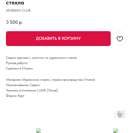
стекла
MURANO CLUB
3 500
р.
ДОБАВИТЬ В КОРЗИНУ
Серьги круглые с золотом из муранского стекла
Ручная работа
Сделано в Италии
Материал: Муранское стекло, страна производства-Италия
Наименование: Серьги
Техника исполнения: LUME (Люме)
Форма: Круг