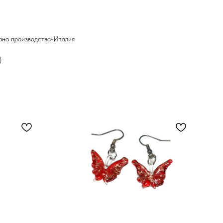
ана производства-Италия
)