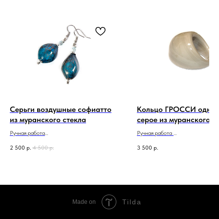
Серьги воздушные софиатто
Кольцо ГРОССИ однот
из муранского стекла
серое из муранского с
Ручная работа
Ручная работа
Сделано в Италии
Сделано в Италии
2 500
р.
4 500
р.
3 500
р.
Tilda
Made on