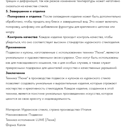
трещин и деформаций, так как резкое изменение температуры может негативно
сказаться на качестве стекла.
5. Завершение и отделка
•
Полировка и отделка
: После охлаждения изделие может быть дополнительно
обработано, чтобы придать ему блеск и завершенный вид. Это может включать
полировку, шлифовку или добавление фурнитуры для крепления к цепочке или
шнуру.
•
Контроль качества
: Каждое изделие проходит контроль качества, чтобы
убедиться, что оно соответствует высоким стандартам муранского стеклоделия.
Применение
Подвески и кулоны, изготовленные с использованием техники "Люме", являются
уникальными и художественными аксессуарами. Они могут быть использованы
как для повседневного ношения, так и для особых случаев, а также служат
прекрасными подарками для ценителей искусства и качественных украшений.
Заключение
Техника "Люме" в производстве подвесок и кулонов из муранского стекла
позволяет создавать уникальные и выразительные изделия, которые отражают
мастерство и креативность стеклодувов. Каждое изделие, созданное в этой
технике, является поистине уникальным произведением искусства, которое
ценится за свою красоту и индивидуальность.
Материал: Муранское стекло, страна производства-Италия
Наименование: Подвески
Техника исполнения: LUME (Люме)
Форма: Капля