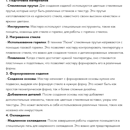
1. Подготовка материалов
•
Стеклянные прутья
: Для создания изделий используются цветные стеклянные
прутья, которые могут быть различных оттенков и текстур. Эти прутья
изготавливаются из муранского стекла, известного своим высоким качеством и
яркими цветами.
•
Инструменты
: Мастера используют специальные инструменты, такие как
пинцеты, ножницы для стекла и горелки, для работы с горячим стеклом.
2. Нагревание стекла
•
Использование горелки
: В технике "Люме" стеклянные прутья нагреваются с
помощью газовой горелки. Это позволяет мастеру контролировать температуру и
плавление стекла, что важно для создания тонких и детализированных элементов.
•
Плавление
: Когда стекло достигает нужной температуры, оно становится
пластичным и податливым, что позволяет мастеру формировать его в различные
формы.
3. Формирование изделия
•
Создание основы
: Мастер начинает с формирования основы кулона или
подвески, выдувая или формируя стекло в нужную форму. Это может быть как
простая геометрическая форма, так и более сложные дизайны.
•
Добавление деталей
: После создания основы мастер добавляет
дополнительные элементы, такие как цветные стеклянные вставки, узоры или
текстуры. Это может включать в себя использование различных техник, таких как
мозаика или инкрустация.
4. Охлаждение
•
Медленное охлаждение
: После завершения работы изделие помещается в
специальную печь для медленного охлаждения. Это важно для предотвращения