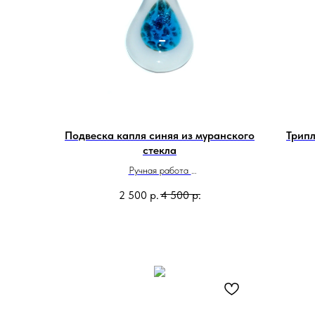
Подвеска капля синяя из муранского
Трипл
стекла
Ручная работа
Сделано в Италии
2 500
р.
4 500
р.