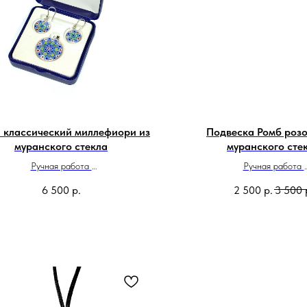
 классический миллефиори из
Подвеска Ромб розо
муранского стекла
муранского сте
Ручная работа
Ручная работа
Сделано в Италии
Размер 3,5х3,5 
6 500
р.
2 500
р.
3 500
Сделано в Итали