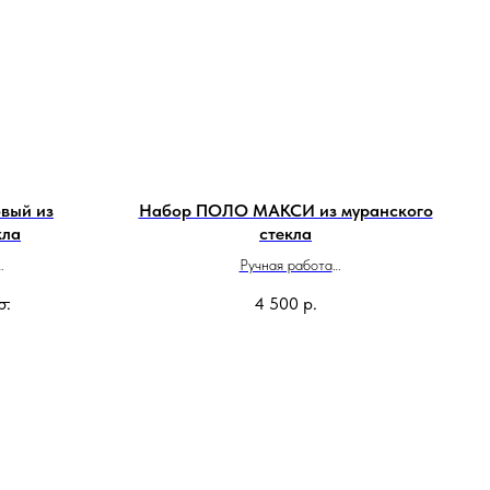
вый из
Набор ПОЛО МАКСИ из муранского
кла
стекла
Ручная работа
см
Сделано в Италии
р.
4 500
р.
и