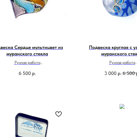
веска Сердце мультицвет из
Подвеска круглая с у
муранского стекла
муранского сте
Ручная работа
Ручная работа
Сделано в Италии
Сделано в Итали
6 500
р.
3 000
р.
6 500