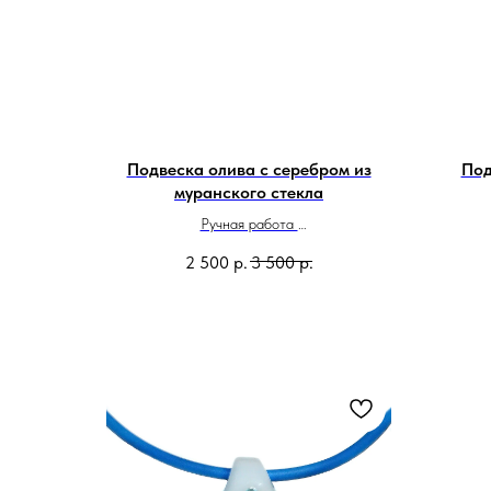
Подвеска олива с серебром из
Под
муранского стекла
Ручная работа
Сделано в Италии
2 500
р.
3 500
р.