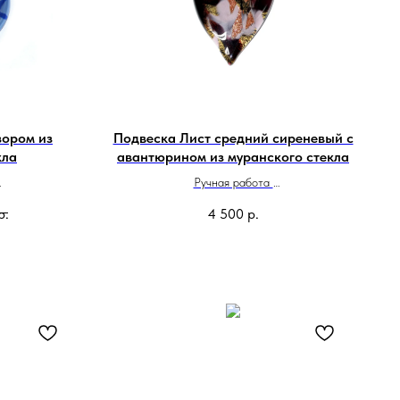
зором из
Подвеска Лист средний сиреневый с
кла
авантюрином из муранского стекла
Ручная работа
и
Сделано в Италии
р.
4 500
р.