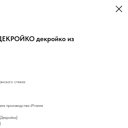
 ДЕКРОЙКО декройко из
а
анского стекла
ана производства-Италия
Декройка)
)