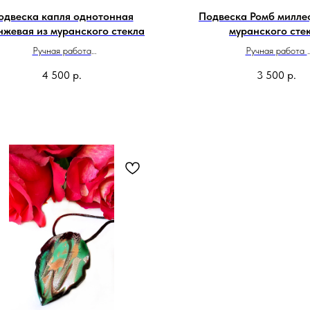
одвеска капля однотонная
Подвеска Ромб милле
нжевая из муранского стекла
муранского сте
Ручная работа
Ручная работа
Сделано в Италии
Сделано в Итали
4 500
р.
3 500
р.