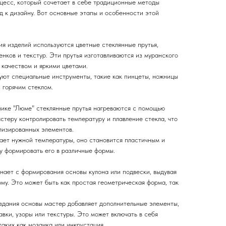
цесс, который сочетает в себе традиционные методы
д к дизайну. Вот основные этапы и особенности этой
ния изделий используются цветные стеклянные прутья,
енков и текстур. Эти прутья изготавливаются из муранского
 качеством и яркими цветами.
уют специальные инструменты, такие как пинцеты, ножницы
с горячим стеклом.
хнике "Люме" стеклянные прутья нагреваются с помощью
астеру контролировать температуру и плавление стекла, что
лизированных элементов.
гает нужной температуры, оно становится пластичным и
у формировать его в различные формы.
нает с формирования основы кулона или подвески, выдувая
му. Это может быть как простая геометрическая форма, так
оздания основы мастер добавляет дополнительные элементы,
авки, узоры или текстуры. Это может включать в себя
таких как мозаика или инкрустация.