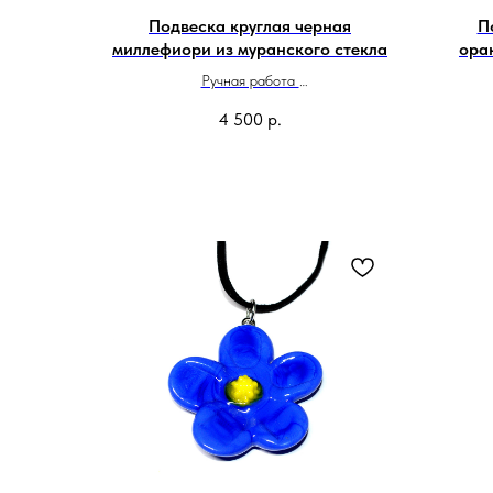
Подвеска круглая черная
П
миллефиори из муранского стекла
ора
Ручная работа
Сделано в Италии
4 500
р.