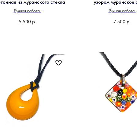
тонная из муранского стекла
узором муранское 
Ручная работа
Ручная работа
Сделано в Италии
Сделано в Итали
5 500
р.
7 500
р.