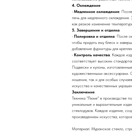
4. Охлаждение
•
Медленное охлаждение
: Посл
печь для медленного охлаждения.
как резкое изменение температуры
5. Завершение и отделка
•
Полировка и отделка
: После о
чтобы придать ему блеск и заверш
добавление фурнитуры для креплен
•
Контроль качества
: Каждое изд
соответствует высоким стандарта
Подвески и кулоны, изготовленные
художественными аксессуарами. О
ношения, так и для особых случае
искусства и качественных украше
Заключение
Техника "Люме" в производстве по
уникальные и выразительные изде
стеклодувов. Каждое изделие, соз
произведением искусства, которое
Материал: Муранское стекло, стр