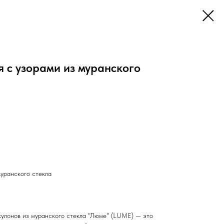
 с узорами из муранского
муранского стекла
кулонов из муранского стекла "Люме" (LUME) — это