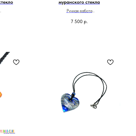
стекло
муранского стекла
Ручная работа
и
Сделано в Италии
7 500
р.