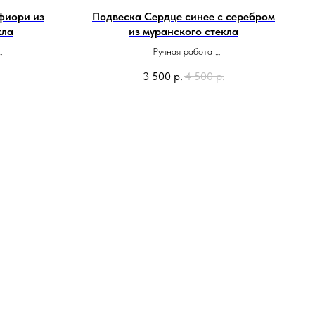
фиори из
Подвеска Сердце синее с серебром
кла
из муранского стекла
Ручная работа
и
Сделано в Италии
3 500
р.
4 500
р.