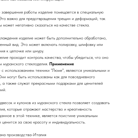
е завершения работы изделие помещается в специальную
 Это важно для предотвращения трещин и деформаций, так
 может негативно сказаться на качестве стекла.
хлаждения изделие может быть дополнительно обработано,
енный вид. Это может включать полировку, шлифовку или
ия к цепочке или шнуру.
елие проходит контроль качества, чтобы убедиться, что оно
м муранского стеклоделия.
Применение
 с использованием техники "Люме", являются уникальными и
ни могут быть использованы как для повседневного
в, а также служат прекрасными подарками для ценителей
ний.
двесок и кулонов из муранского стекла позволяет создавать
лия, которые отражают мастерство и креативность
данное в этой технике, является поистине уникальным
 ценится за свою красоту и индивидуальность.
ана производства-Италия