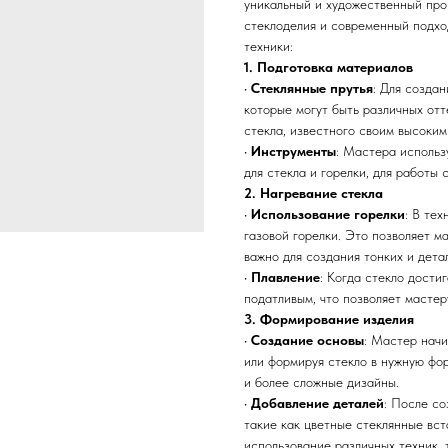
уникальный и художественный про
стеклоделия и современный подхо
техники:
1. Подготовка материалов
•
Стеклянные прутья
: Для созда
которые могут быть различных отт
стекла, известного своим высоким
•
Инструменты
: Мастера использ
для стекла и горелки, для работы 
2. Нагревание стекла
•
Использование горелки
: В те
газовой горелки. Это позволяет м
важно для создания тонких и дета
•
Плавление
: Когда стекло дости
податливым, что позволяет мастер
3. Формирование изделия
•
Создание основы
: Мастер начи
или формируя стекло в нужную фор
и более сложные дизайны.
•
Добавление деталей
: После с
такие как цветные стеклянные вст
использование различных техник, 