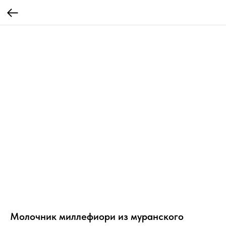
Молочник миллефиори из муранского