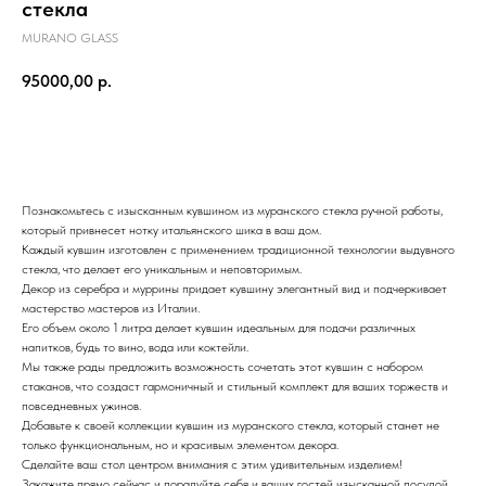
стекла
MURANO GLASS
95000,00
р.
КУПИТЬ
Познакомьтесь с изысканным кувшином из муранского стекла ручной работы,
который привнесет нотку итальянского шика в ваш дом.
Каждый кувшин изготовлен с применением традиционной технологии выдувного
стекла, что делает его уникальным и неповторимым.
Декор из серебра и муррины придает кувшину элегантный вид и подчеркивает
мастерство мастеров из Италии.
Его объем около 1 литра делает кувшин идеальным для подачи различных
напитков, будь то вино, вода или коктейли.
Мы также рады предложить возможность сочетать этот кувшин с набором
стаканов, что создаст гармоничный и стильный комплект для ваших торжеств и
повседневных ужинов.
Добавьте к своей коллекции кувшин из муранского стекла, который станет не
только функциональным, но и красивым элементом декора.
Сделайте ваш стол центром внимания с этим удивительным изделием!
Закажите прямо сейчас и порадуйте себя и ваших гостей изысканной посудой,