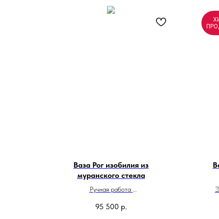
Х
ПРО
Ваза Рог изобилия из
В
муранского стекла
Ручная работа
Э
Высота 25 см
ф
95 500
р.
Сделано в Италии
яв