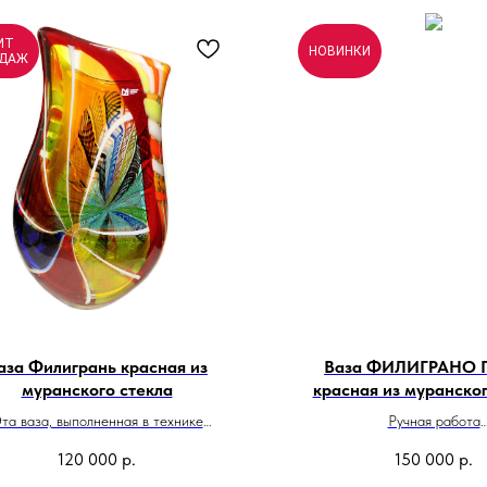
ИТ
НОВИНКИ
ДАЖ
аза Филигрань красная из
Ваза ФИЛИГРАНО 
муранского стекла
красная из муранског
та ваза, выполненная в технике
Ручная работа
илигрань из муранского стекла,
Высота: 45 см
120 000
р.
150 000
р.
ляется настоящим произведением
Сделано в Итали