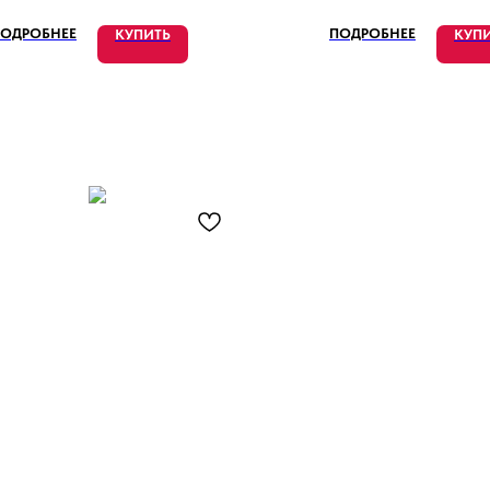
скусства, созданным мастерами
теклодувами на острове Мурано,
ОДРОБНЕЕ
ПОДРОБНЕЕ
КУПИТЬ
КУП
известном своими традициями и
мастерством в стеклоделии.
Высота: 40 см