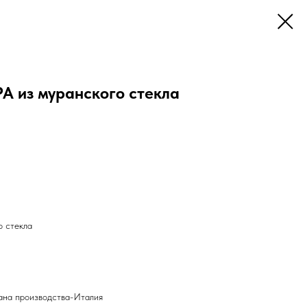
А из муранского стекла
о стекла
ана производства-Италия