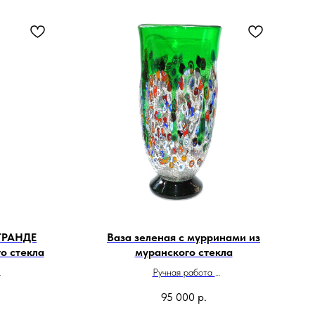
ГРАНДЕ
Ваза зеленая с мурринами из
о стекла
муранского стекла
Ручная работа
Высота 25 см
95 000
р.
и
Сделано в Италии