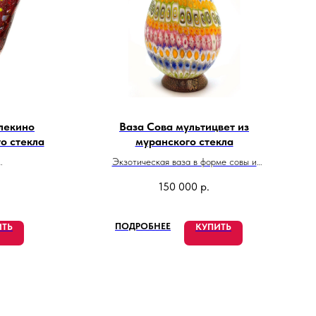
лекино
Ваза Сова мультицвет из
о стекла
муранского стекла
Экзотическая ваза в форме совы и
потрясающего цветового решения,
150 000
р.
и
выполненного с эффектом мозаики.
Колоритность ей придает яркая гамма
оттенков, используемая в изделии.
ПОДРОБНЕЕ
ИТЬ
КУПИТЬ