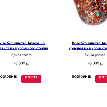
аза Фацалетто Арлекино
Ваза Фацалетто Ар
етист из муранского стекла
красная из муранског
Ручная работа
Ручная работа
Высота 22 см
Высота 21 см
45 500
р.
45 000
р.
Сделано в Италии
Сделано в Итали
ОДРОБНЕЕ
ПОДРОБНЕЕ
КУПИТЬ
КУП