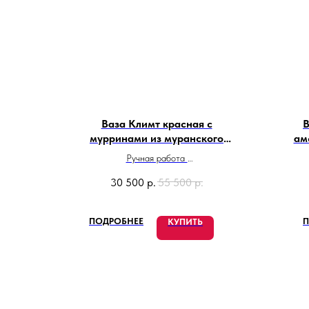
Ваза Климт красная с
В
мурринами из муранского
ам
стекла
Ручная работа
Сделано в Италии
30 500
р.
55 500
р.
ПОДРОБНЕЕ
П
КУПИТЬ