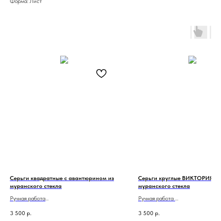
Форма: Лист
Серьги квадратные с авантюрином из
Серьги круглые ВИКТОРИЯ кр
муранского стекла
муранского стекла
Ручная работа
Ручная работа
Размер 2х2 см
Сделано в Италии
3 500
р.
3 500
р.
Сделано в Италии