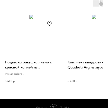
Подвеска ракушка ливио с
Комплект квадратики
красной каплей из
Quadrati Arg из муран
муранского стекла
стекла
Ручная работа
Сделано в Италии
3 500
р.
5 400
р.
Tilda
Made on