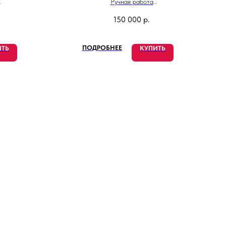
Ручная работа
Высота 45 см
150 000
р.
и
Сделано в Италии
ПОДРОБНЕЕ
ИТЬ
КУПИТЬ