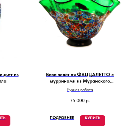
ицвет из
Ваза зелёная ФАЦЦАЛЕТТО с
кла
мурринами из Муранского
стекла
Ручная работа
и
Сделано в Италии
75 000
р.
ПОДРОБНЕЕ
ИТЬ
КУПИТЬ