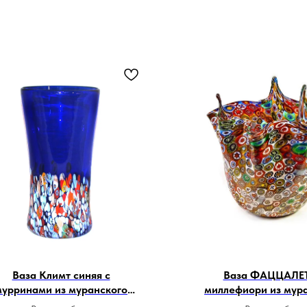
Ваза Климт синяя с
Ваза ФАЦЦАЛЕ
мурринами из муранского
миллефиори из мур
стекла
стекла