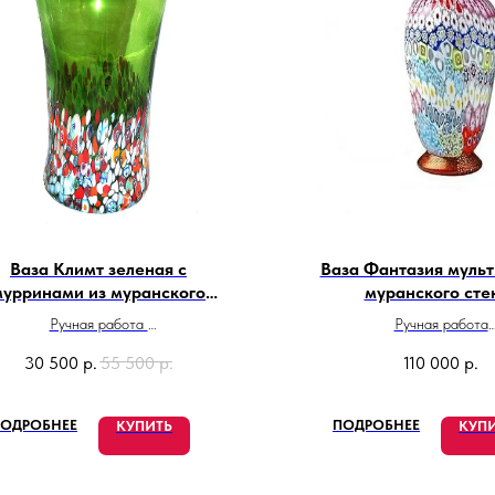
Ваза Климт зеленая с
Ваза Фантазия мульт
мурринами из муранского
муранского сте
стекла
Ручная работа
Ручная работа
Сделано в Италии
Сделано в Итали
30 500
р.
55 500
р.
110 000
р.
ОДРОБНЕЕ
ПОДРОБНЕЕ
КУПИТЬ
КУП