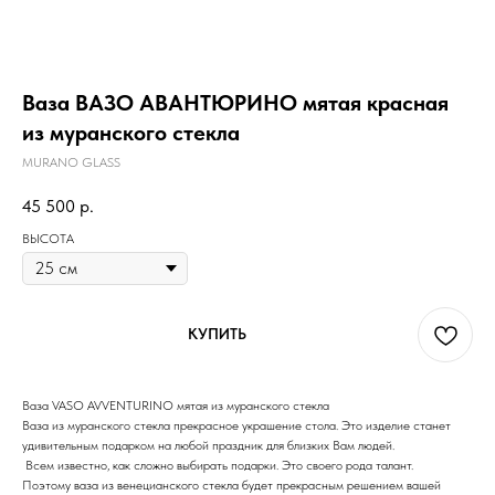
Ваза ВАЗО АВАНТЮРИНО мятая красная
из муранского стекла
MURANO GLASS
45 500
р.
ВЫСОТА
КУПИТЬ
Ваза VASO AVVENTURINO мятая из муранского стекла
Ваза из муранского стекла прекрасное украшение стола. Это изделие станет
удивительным подарком на любой праздник для близких Вам людей.
Всем известно, как сложно выбирать подарки. Это своего рода талант.
Поэтому ваза из венецианского стекла будет прекрасным решением вашей